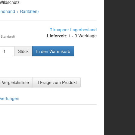
 Wildschütz
ondhand + Raritäten)
knapper Lagerbestand
Lieferzeit
: 1 - 3 Werktage
(Standard)
Stück
In den Warenkorb
Vergleichsliste
Frage zum Produkt
wertungen