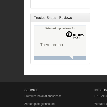
Trusted Shops - Reviews
Selected top reviews for
There are no
reviews yet.
SERVICE
INFOR
Premium Installationsservice
RAE-Akus
Zahlungsmöglichkeiten
Wir über 