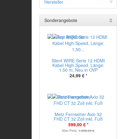
Hersteller
Sonderangebote
Silent WIRE Serie 12 HDMI
Kabel High-Speed, Länge:
1,50 m, Neu in OVP
24,99 €
*
Metz Fernseher Axio 32
FHD CT 32 Zoll inkl. Fuß
599,00 €
*
Alter Preis:
1.299,00 €