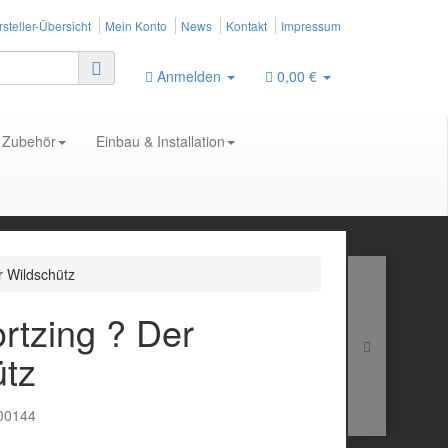
steller-Übersicht
Mein Konto
News
Kontakt
Impressum
Anmelden
0,00 €
Zubehör
Einbau & Installation
r Wildschütz
ortzing ? Der
ütz
00144