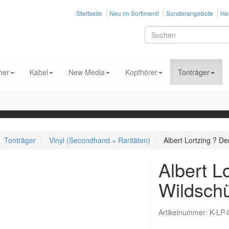
Startseite
Neu im Sortiment!
Sonderangebote
Her
her
Kabel
New Media
Kopfhörer
Tonträger
Tonträger
Vinyl (Secondhand + Raritäten)
Albert Lortzing ? De
Albert L
Wildsch
Artikelnummer:
K-LP-