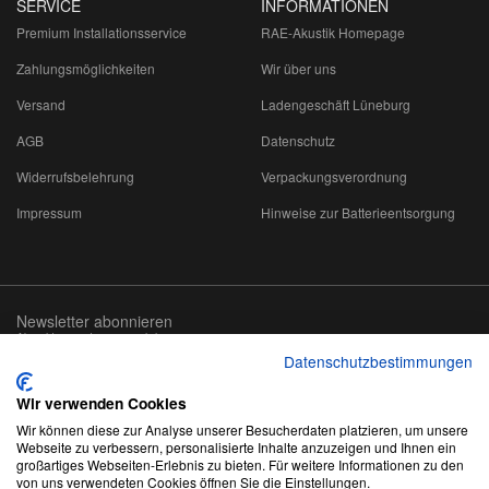
SERVICE
INFORMATIONEN
Premium Installationsservice
RAE-Akustik Homepage
Zahlungsmöglichkeiten
Wir über uns
Versand
Ladengeschäft Lüneburg
AGB
Datenschutz
Widerrufsbelehrung
Verpackungsverordnung
Impressum
Hinweise zur Batterieentsorgung
Newsletter abonnieren
Abmeldung jederzeit möglich
Datenschutzbestimmungen
Email-
abonnieren
Adresse
Wir verwenden Cookies
Wir können diese zur Analyse unserer Besucherdaten platzieren, um unsere
Webseite zu verbessern, personalisierte Inhalte anzuzeigen und Ihnen ein
großartiges Webseiten-Erlebnis zu bieten. Für weitere Informationen zu den
von uns verwendeten Cookies öffnen Sie die Einstellungen.