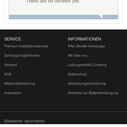
There are no reviews yet.
SERVICE
INFORMATIONEN
Premium Installationsservice
RAE-Akustik Homepage
Zahlungsmöglichkeiten
Wir über uns
Versand
Ladengeschäft Lüneburg
AGB
Datenschutz
Widerrufsbelehrung
Verpackungsverordnung
Impressum
Hinweise zur Batterieentsorgung
Newsletter abonnieren
Abmeldung jederzeit möglich