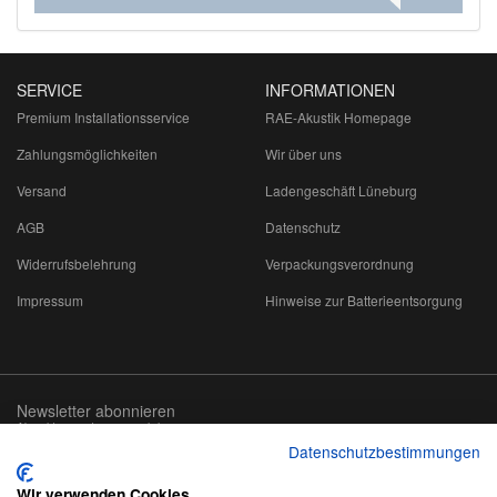
SERVICE
INFORMATIONEN
Premium Installationsservice
RAE-Akustik Homepage
Zahlungsmöglichkeiten
Wir über uns
Versand
Ladengeschäft Lüneburg
AGB
Datenschutz
Widerrufsbelehrung
Verpackungsverordnung
Impressum
Hinweise zur Batterieentsorgung
Newsletter abonnieren
Abmeldung jederzeit möglich
Datenschutzbestimmungen
Email-
abonnieren
Adresse
Wir verwenden Cookies