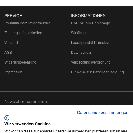
SERVICE
INFORMATIONEN
Premium Installationsservice
RAE-Akustik Homepage
Zahlungsmöglichkeiten
Wir über uns
Versand
Ladengeschäft Lüneburg
AGB
Datenschutz
Widerrufsbelehrung
Verpackungsverordnung
Impressum
Hinweise zur Batterieentsorgung
Newsletter abonnieren
Abmeldung jederzeit möglich
Datenschutzbestimmungen
Email-
abonnieren
Adresse
Wir verwenden Cookies
Wir können diese zur Analyse unserer Besucherdaten platzieren, um unsere