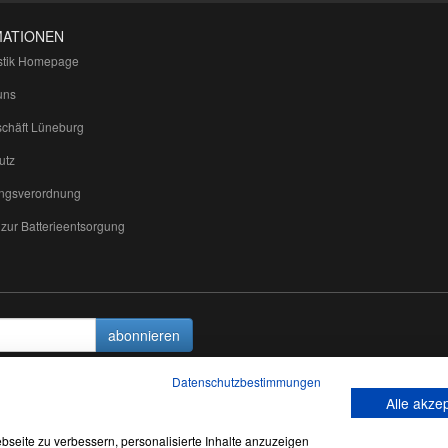
MATIONEN
tik Homepage
uns
chäft Lüneburg
utz
ngsverordnung
zur Batterieentsorgung
abonnieren
Datenschutzbestimmungen
Alle akze
*
Alle Preise inkl. gesetzlicher USt., zzgl.
Versand
seite zu verbessern, personalisierte Inhalte anzuzeigen