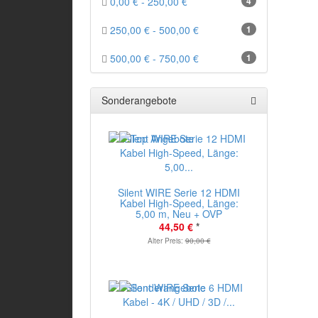
0,00 € - 250,00 €
4
250,00 € - 500,00 €
1
500,00 € - 750,00 €
1
Sonderangebote
Silent WIRE Serie 12 HDMI
Kabel High-Speed, Länge:
5,00 m, Neu + OVP
44,50 €
*
Alter Preis:
90,00 €