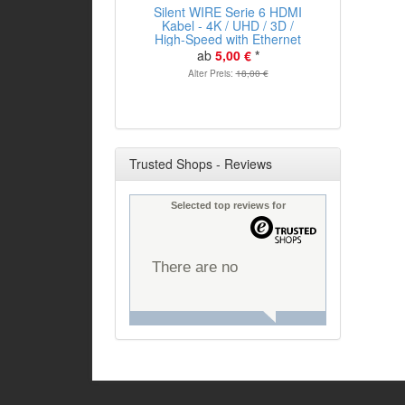
Silent WIRE Serie 6 HDMI
Kabel - 4K / UHD / 3D /
High-Speed with Ethernet
ab
5,00 €
*
Alter Preis:
18,00 €
Trusted Shops - Reviews
Selected top reviews for
There are no
reviews yet.