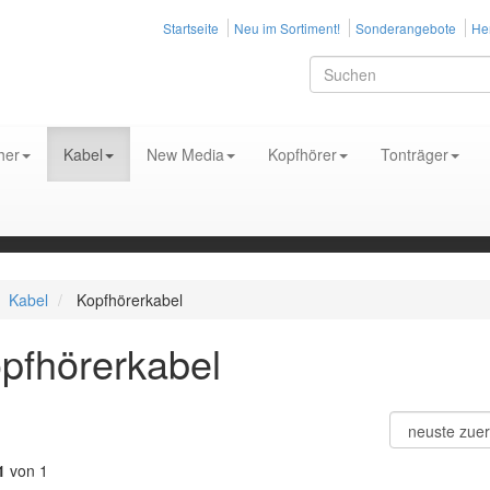
Startseite
Neu im Sortiment!
Sonderangebote
Her
her
Kabel
New Media
Kopfhörer
Tonträger
Kabel
Kopfhörerkabel
pfhörerkabel
1
von 1