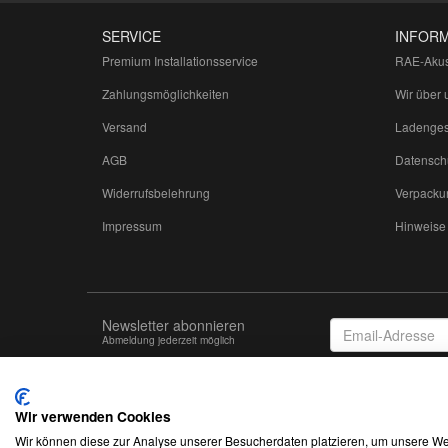
SERVICE
INFOR
Premium Installationsservice
RAE-Akus
Zahlungsmöglichkeiten
Wir über 
Versand
Ladenges
AGB
Datensch
Widerrufsbelehrung
Verpacku
Impressum
Hinweise 
Newsletter abonnieren
Email-
Abmeldung jederzeit möglich
Adresse
Wir verwenden Cookies
Wir können diese zur Analyse unserer Besucherdaten platzieren, um unsere Web