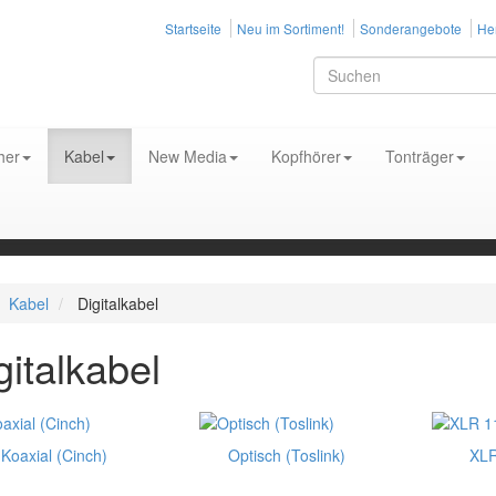
Startseite
Neu im Sortiment!
Sonderangebote
Her
her
Kabel
New Media
Kopfhörer
Tonträger
Kabel
Digitalkabel
gitalkabel
Koaxial (Cinch)
Optisch (Toslink)
XL