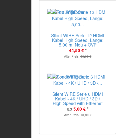
Silent WIRE Serie 12 HDMI
Kabel High-Speed, Länge:
5,00 m, Neu + OVP
44,50 €
*
Alter Preis:
90,00 €
Silent WIRE Serie 6 HDMI
Kabel - 4K / UHD / 3D /
High-Speed with Ethernet
ab
5,00 €
*
Alter Preis:
18,00 €