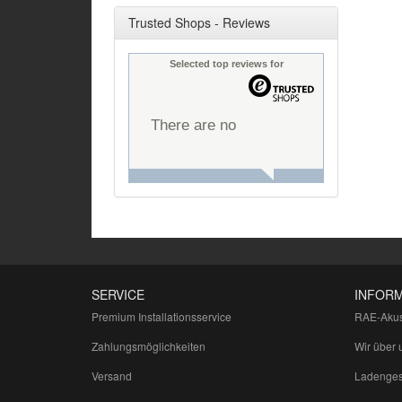
Trusted Shops - Reviews
Selected top reviews for
There are no
reviews yet.
SERVICE
INFOR
Premium Installationsservice
RAE-Akus
Zahlungsmöglichkeiten
Wir über 
Versand
Ladenges