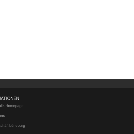
MATIONEN
tik Homepage
uns
chäft Lüneburg