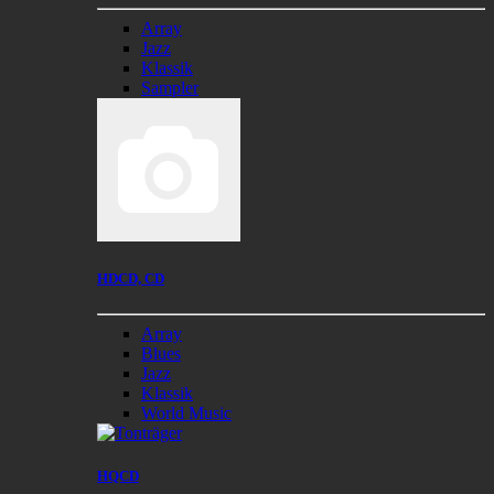
Array
Jazz
Klassik
Sampler
HDCD, CD
Array
Blues
Jazz
Klassik
World Music
HQCD