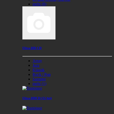
mehr
(8)
Ultra-HD-CD
Array
Jazz
Klassik
Rock / Pop
Sampler
mehr
(1)
Ultra-HDCD (32-bit)