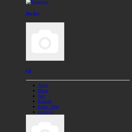
Blu-Ray
CD
Array
Blues
Jazz
Klassik
Rock / Pop
mehr
(1)