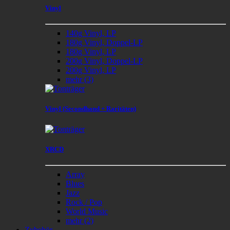
Vinyl
140g Vinyl, LP
180g Vinyl, Doppel-LP
180g Vinyl, LP
200g Vinyl, Doppel-LP
200g Vinyl, LP
mehr
(3)
Vinyl (Secondhand + Raritäten)
XRCD
Array
Blues
Jazz
Rock / Pop
World Music
mehr
(2)
Zubehör