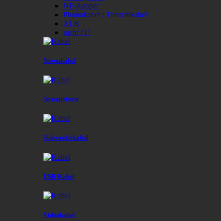
NF-Jumper
Phonokabel / Tonarmkabel
XLR
mehr
(1)
Stromkabel
Stromleisten
Subwooferkabel
USB-Kabel
Videokabel