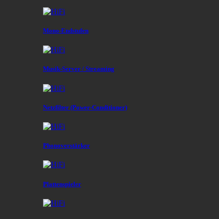
Mono-Endstufen
Musik-Server / Streaming
Netzfilter (Power-Conditioner)
Phonoverstärker
Plattenspieler