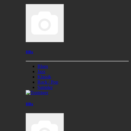
HRx
Blues
Jazz
Klassik
Rock / Pop
Sampler
HRx