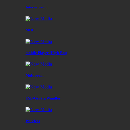
Internetradio
MHL
mobile Player (High-Res)
Multiroom
USB-Geräte/Wandler
Wireless