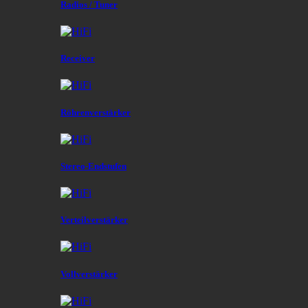
Radios / Tuner
Receiver
Röhrenverstärker
Stereo-Endstufen
Verteilverstärker
Vollverstärker