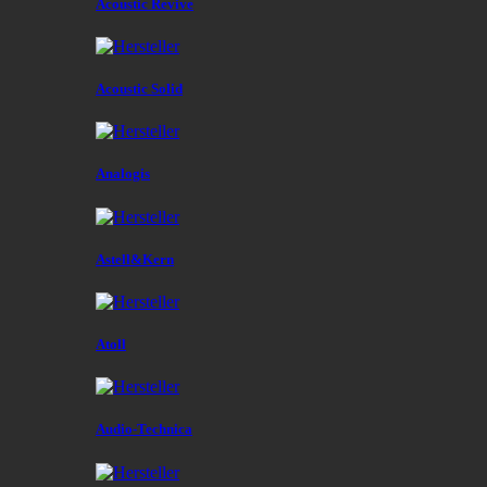
Acoustic Revive
Acoustic Solid
Analogis
Astell&Kern
Atoll
Audio-Technica