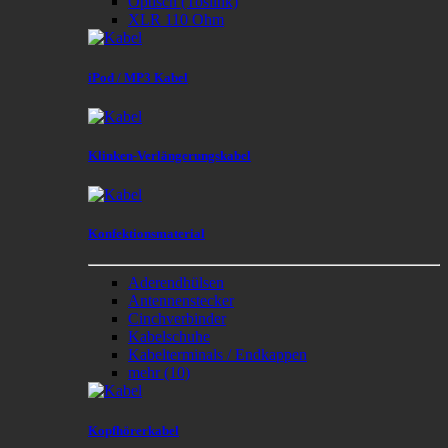
Optisch (Toslink)
XLR 110 Ohm
iPod / MP3 Kabel
Klinken-Verlängerungskabel
Konfektionsmaterial
Aderendhülsen
Antennenstecker
Cinchverbinder
Kabelschuhe
Kabelterminals / Endkappen
mehr
(10)
Kopfhörerkabel