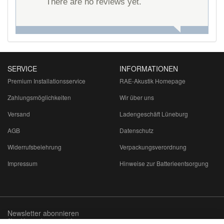
There are no reviews yet.
SERVICE
INFORMATIONEN
Premium Installationsservice
RAE-Akustik Homepage
Zahlungsmöglichkeiten
Wir über uns
Versand
Ladengeschäft Lüneburg
AGB
Datenschutz
Widerrufsbelehrung
Verpackungsverordnung
Impressum
Hinweise zur Batterieentsorgung
Newsletter abonnieren
Abmeldung jederzeit möglich