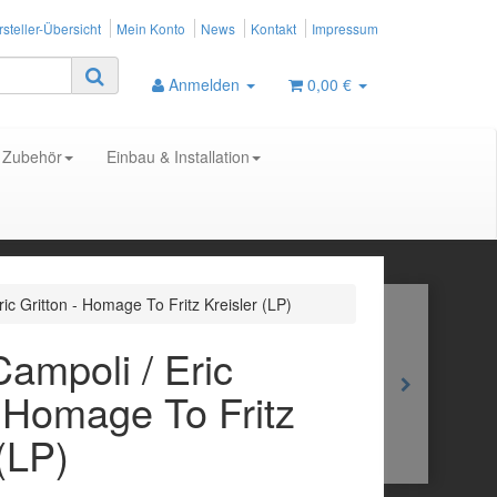
steller-Übersicht
Mein Konto
News
Kontakt
Impressum
Anmelden
0,00 €
Zubehör
Einbau & Installation
ric Gritton - Homage To Fritz Kreisler (LP)
Campoli / Eric
- Homage To Fritz
 (LP)