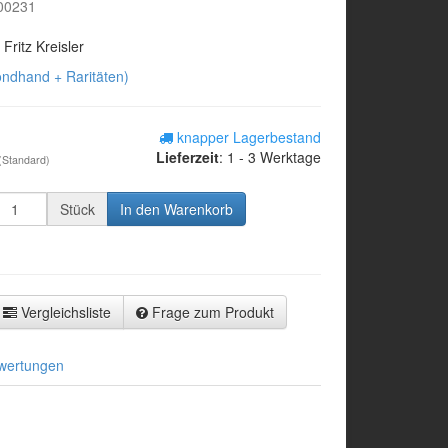
00231
ritz Kreisler
ondhand + Raritäten)
knapper Lagerbestand
Lieferzeit
: 1 - 3 Werktage
(Standard)
Stück
In den Warenkorb
Vergleichsliste
Frage zum Produkt
wertungen