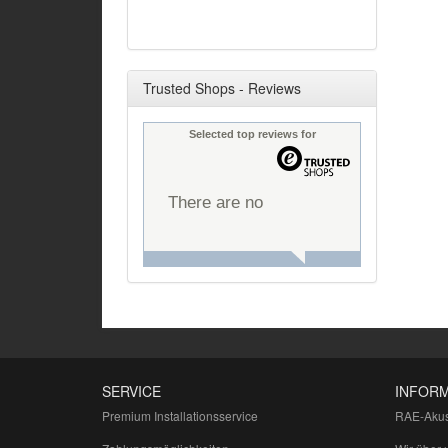
Trusted Shops - Reviews
Selected top reviews for
There are no
reviews yet.
SERVICE
INFOR
Premium Installationsservice
RAE-Akus