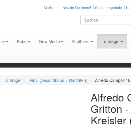
Startseite
Neu im Sortiment!
Sonderangebote
Her
her
Kabel
New Media
Kopfhörer
Tonträger
Tonträger
Vinyl (Secondhand + Raritäten)
Alfredo Campoli / E
Alfredo 
Gritton 
Kreisler