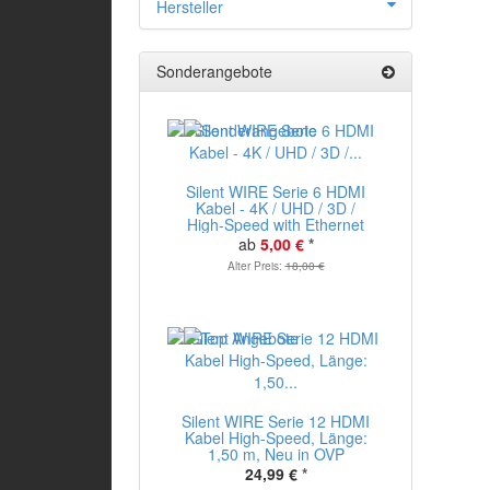
Hersteller
Sonderangebote
Silent WIRE Serie 6 HDMI
Kabel - 4K / UHD / 3D /
High-Speed with Ethernet
ab
5,00 €
*
Alter Preis:
18,00 €
Silent WIRE Serie 12 HDMI
Kabel High-Speed, Länge:
1,50 m, Neu in OVP
24,99 €
*