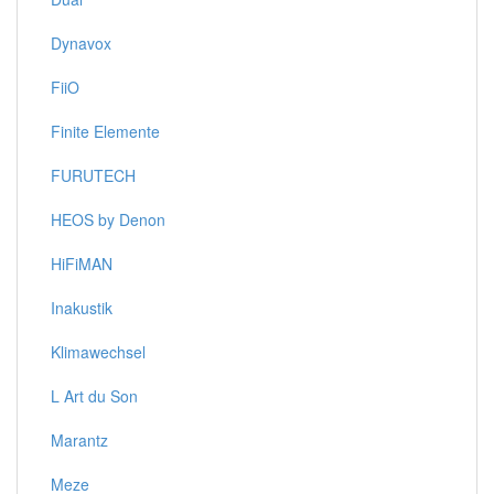
Dynavox
FiiO
Finite Elemente
FURUTECH
HEOS by Denon
HiFiMAN
Inakustik
Klimawechsel
L Art du Son
Marantz
Meze