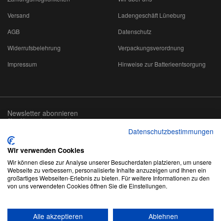
Versand
Ladengeschäft Lüneburg
AGB
Datenschutz
Widerrufsbelehrung
Verpackungsverordnung
Impressum
Hinweise zur Batterieentsorgung
Newsletter abonnieren
Abmeldung jederzeit möglich
Datenschutzbestimmungen
Email-
abonnieren
Adresse
Wir verwenden Cookies
Wir können diese zur Analyse unserer Besucherdaten platzieren, um unsere
Webseite zu verbessern, personalisierte Inhalte anzuzeigen und Ihnen ein
großartiges Webseiten-Erlebnis zu bieten. Für weitere Informationen zu den
von uns verwendeten Cookies öffnen Sie die Einstellungen.
*
Alle Preise inkl. gesetzlicher USt., zzgl.
Versand
Alle akzeptieren
Ablehnen