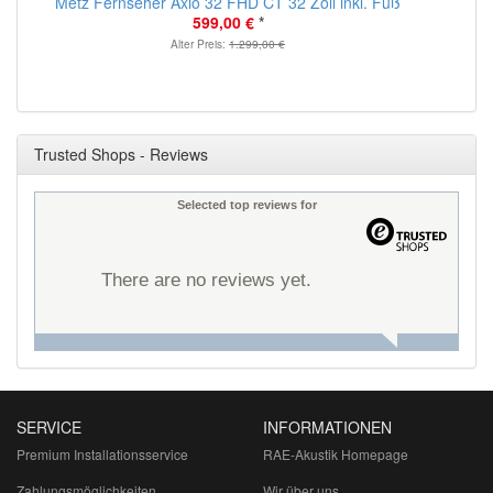
Metz Fernseher Axio 32 FHD CT 32 Zoll inkl. Fuß
599,00 €
*
Alter Preis:
1.299,00 €
Trusted Shops - Reviews
Selected top reviews for
There are no reviews yet.
SERVICE
INFORMATIONEN
Premium Installationsservice
RAE-Akustik Homepage
Zahlungsmöglichkeiten
Wir über uns