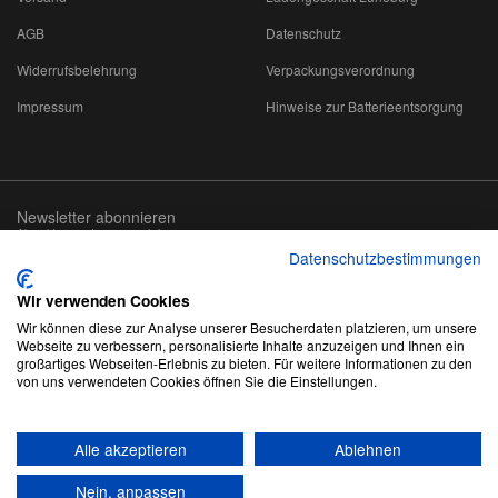
AGB
Datenschutz
Widerrufsbelehrung
Verpackungsverordnung
Impressum
Hinweise zur Batterieentsorgung
Newsletter abonnieren
Abmeldung jederzeit möglich
Datenschutzbestimmungen
Email-
abonnieren
Adresse
Wir verwenden Cookies
Wir können diese zur Analyse unserer Besucherdaten platzieren, um unsere
Webseite zu verbessern, personalisierte Inhalte anzuzeigen und Ihnen ein
großartiges Webseiten-Erlebnis zu bieten. Für weitere Informationen zu den
von uns verwendeten Cookies öffnen Sie die Einstellungen.
*
Alle Preise inkl. gesetzlicher USt., zzgl.
Versand
Alle akzeptieren
Ablehnen
© RAE-Akustik GmbH
Besucherstand: 1988701
die genannten Preise sind Endkundenpreise inkl. der gesetzl. USt.
Nein, anpassen