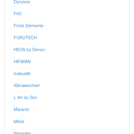
Dynavox
FiiO
Finite Elemente
FURUTECH
HEOS by Denon
HiFiMAN
Inakustik
Klimawechsel
L Art du Son
Marantz
Meze
Nagaoka