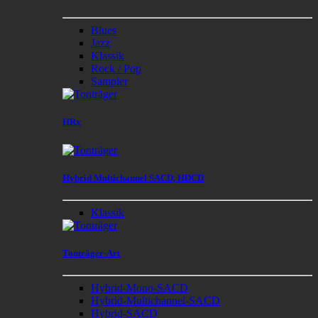
Blues
Jazz
Klassik
Rock / Pop
Sampler
HRx
Hybrid Multichannel SACD, HDCD
Klassik
Tonträger-Art
Hybrid-Mono-SACD
Hybrid-Multichannel-SACD
Hybrid-SACD