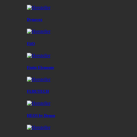
Dynavox
FiiO
Finite Elemente
FURUTECH
HEOS by Denon