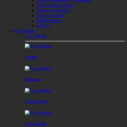
Cinch (Composite)-Videokabel
Componenten-Kabel
Displayport Kabel
Firewire Kabel
HDMI-Kabel
mehr
(1)
New Media
New Media
Airplay
Bluetooth
DLNA / UPnP
Internetradio