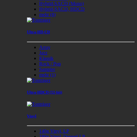
Hybrid-SACD (Mono)
Hybrid-SACD, HDCD
mehr
(8)
Ultra-HD-CD
Array
Jazz
Klassik
Rock / Pop
Sampler
mehr
(1)
Ultra-HDCD (32-bit)
Vinyl
140g Vinyl, LP
180g Vinyl, Doppel-LP