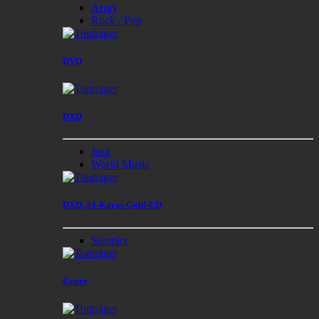
Array
Rock / Pop
DVD
DXD
Jazz
World Music
DXD, 24-Karat-Gold-CD
Sampler
Genre