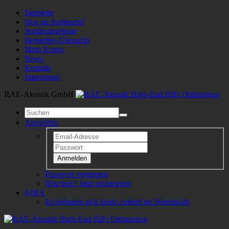
Startseite
Neu im Sortiment!
Sonderangebote
Hersteller-Übersicht
Mein Konto
News
Kontakt
Impressum
RAE-Akustik GmbH
Anmelden
Anmelden
Passwort vergessen
Neu hier? Jetzt registrieren
0,00 €
Es befinden sich keine Artikel im Warenkorb