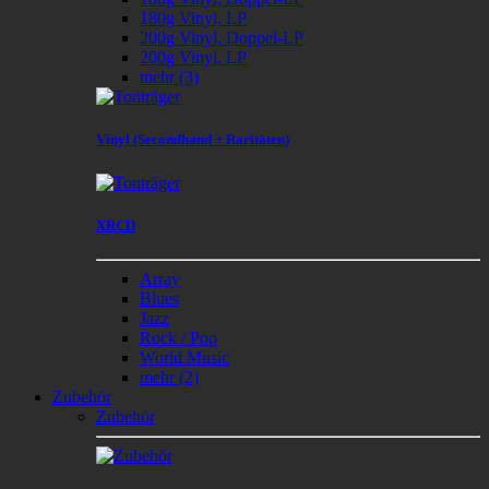
180g Vinyl, LP
200g Vinyl, Doppel-LP
200g Vinyl, LP
mehr
(3)
Vinyl (Secondhand + Raritäten)
XRCD
Array
Blues
Jazz
Rock / Pop
World Music
mehr
(2)
Zubehör
Zubehör