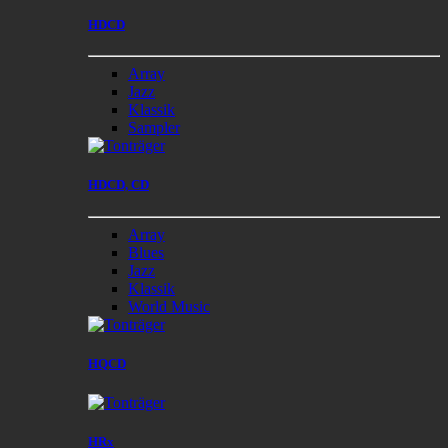
HDCD
Array
Jazz
Klassik
Sampler
HDCD, CD
Array
Blues
Jazz
Klassik
World Music
HQCD
HRx