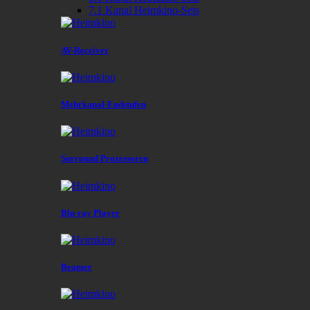
7.1 Kanal Heimkino-Sets
AV-Receiver
Mehrkanal-Endstufen
Surround Prozessoren
Blu-ray Player
Beamer