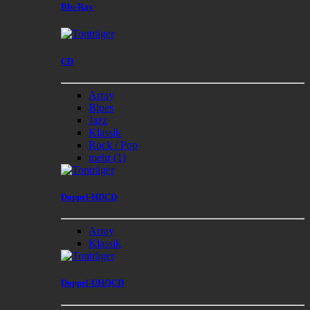
Blu-Ray
CD
Array
Blues
Jazz
Klassik
Rock / Pop
mehr
(1)
Doppel-HDCD
Array
Klassik
Doppel-UHQCD