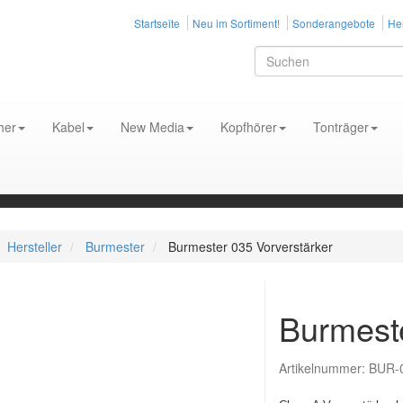
Startseite
Neu im Sortiment!
Sonderangebote
Her
her
Kabel
New Media
Kopfhörer
Tonträger
Hersteller
Burmester
Burmester 035 Vorverstärker
Burmeste
Artikelnummer:
BUR-