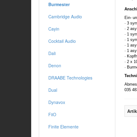
Burmester
Anschl
Cambridge Audio
Ein- u
· 3 sy
Cayin
· 2 as
· 1 sy
· 1 sy
Cocktail Audio
· 1 as
· 1 as
Dali
· Kopf
· 2 x 
Denon
· Burm
Techni
DRAABE Technologies
Abmess
Dual
035 48
Dynavox
Arti
FiiO
Finite Elemente