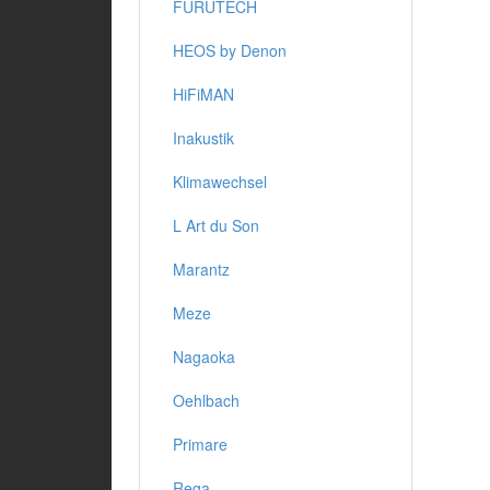
FURUTECH
HEOS by Denon
HiFiMAN
Inakustik
Klimawechsel
L Art du Son
Marantz
Meze
Nagaoka
Oehlbach
Primare
Rega