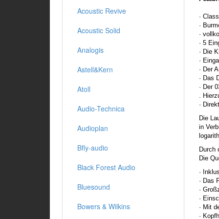
Acoustic Revive
· Clas
· Burm
Acoustic Solid
· voll
· 5 Ei
Analogis
· Die K
· Einga
Astell&Kern
· Der 
· Das 
· Der 
Atoll
. Hier
· Dire
Audio-Technica
Die La
in Ver
Audioplan
logarit
Bfly-audio
Durch 
Die Que
Black Forest Audio
· Inkl
· Das 
Bluesound
· Groß
· Eins
Bowers & Wilkins
· Mit 
· Kopf