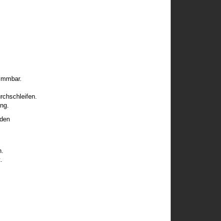
dimmbar.
rchschleifen.
ng.
nden
n.
.