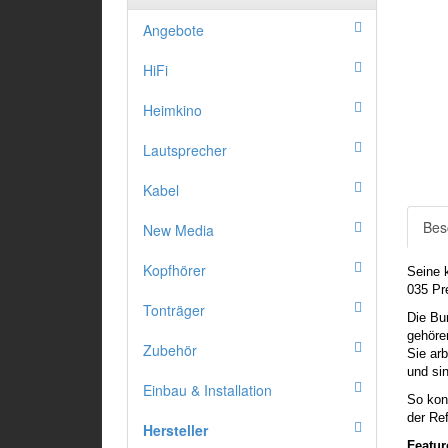
Angebote
HiFi
Heimkino
Lautsprecher
Kabel
Bes
New Media
Kopfhörer
Seine 
035 Pr
Tonträger
Die Bu
gehöre
Zubehör
Sie ar
und si
Einbau & Installation
So kon
der Re
Hersteller
Featur