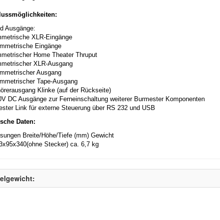
ussmöglichkeiten:
nd Ausgänge:
mmetrische XLR-Eingänge
ymmetrische Eingänge
mmetrischer Home Theater Thruput
mmetrischer XLR-Ausgang
ymmetrischer Ausgang
ymmetrischer Tape-Ausgang
hörerausgang Klinke (auf der Rückseite)
10V DC Ausgänge zur Ferneinschaltung weiterer Burmester Komponenten
ester Link für externe Steuerung über RS 232 und USB
sche Daten:
ungen Breite/Höhe/Tiefe (mm) Gewicht
3x95x340(ohne Stecker) ca. 6,7 kg
kelgewicht: