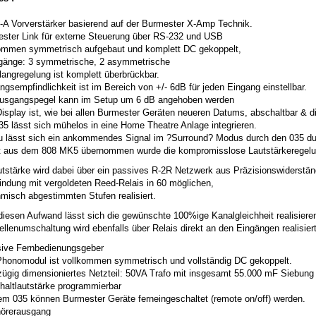
s-A Vorverstärker basierend auf der Burmester X-Amp Technik.
ester Link für externe Steuerung über RS-232 und USB
kommen symmetrisch aufgebaut und komplett DC gekoppelt,
ngänge: 3 symmetrische, 2 asymmetrische
langregelung ist komplett überbrückbar.
ngsempfindlichkeit ist im Bereich von +/- 6dB für jeden Eingang einstellbar.
Ausgangspegel kann im Setup um 6 dB angehoben werden
Display ist, wie bei allen Burmester Geräten neueren Datums, abschaltbar & 
035 lässt sich mühelos in eine Home Theatre Anlage integrieren.
zu lässt sich ein ankommendes Signal im ?Surround? Modus durch den 035 du
kt aus dem 808 MK5 übernommen wurde die kompromisslose Lautstärkeregelu
utstärke wird dabei über ein passives R-2R Netzwerk aus Präzisionswiderstä
bindung mit vergoldeten Reed-Relais in 60 möglichen,
hmisch abgestimmten Stufen realisiert.
diesen Aufwand lässt sich die gewünschte 100%ige Kanalgleichheit realisiere
llenumschaltung wird ebenfalls über Relais direkt an den Eingängen realisiert
usive Fernbedienungsgeber
Phonomodul ist vollkommen symmetrisch und vollständig DC gekoppelt.
zügig dimensioniertes Netzteil: 50VA Trafo mit insgesamt 55.000 mF Siebung
chaltlautstärke programmierbar
dem 035 können Burmester Geräte ferneingeschaltet (remote on/off) werden.
hörerausgang