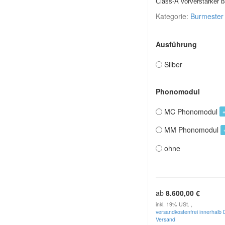
Class-A Vorverstärker 
Kategorie:
Burmester
Ausführung
Silber
Phonomodul
MC Phonomodul
MM Phonomodul
ohne
ab
8.600,00 €
inkl. 19% USt. ,
versandkostenfrei innerhalb 
Versand