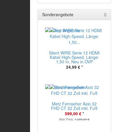
Sonderangebote
Silent WIRE Serie 12 HDMI
Kabel High-Speed, Länge:
1,50 m, Neu in OVP
24,99 €
*
Metz Fernseher Axio 32
FHD CT 32 Zoll inkl. Fuß
599,00 €
*
Alter Preis:
1.299,00 €