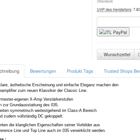
(Standard)
UVP des Herstellers
:
7.8
Wunschzettel
chreibung
Bewertungen
Produkt Tags
Trusted Shops Be
klare, ästhetische Erscheinung und einfache Eleganz machen den
eamplifier zum neuen Klassiker der Classic Line.
rmester-eigenen X-Amp Verstärkerstufen
n zur Grundausstattung des 035.
beiten symmetrisch weitestgehend im Class-A Bereich
nd zudem vollständig DC gekoppelt.
nten die klanglichen Eigenschaften seiner Vorbilder aus
ference Line und Top Line auch im 035 verwirklicht werden.
es :