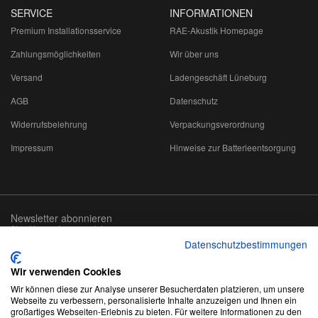
SERVICE
INFORMATIONEN
Premium Installationsservice
RAE-Akustik Homepage
Zahlungsmöglichkeiten
Wir über uns
Versand
Ladengeschäft Lüneburg
AGB
Datenschutz
Widerrufsbelehrung
Verpackungsverordnung
Impressum
Hinweise zur Batterieentsorgung
Newsletter abonnieren
Abmeldung jederzeit möglich
Datenschutzbestimmungen
Email-
abonnieren
Adresse
Wir verwenden Cookies
Wir können diese zur Analyse unserer Besucherdaten platzieren, um unsere
Webseite zu verbessern, personalisierte Inhalte anzuzeigen und Ihnen ein
großartiges Webseiten-Erlebnis zu bieten. Für weitere Informationen zu den