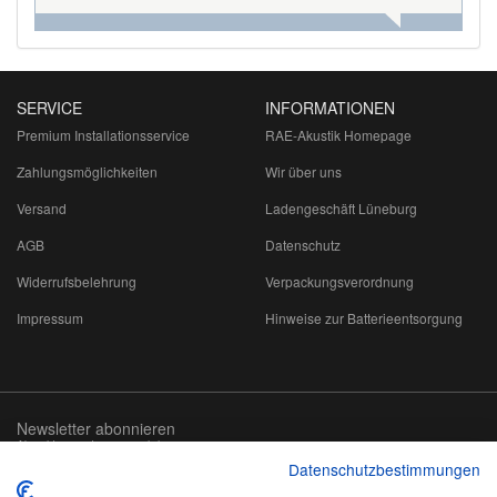
SERVICE
INFORMATIONEN
Premium Installationsservice
RAE-Akustik Homepage
Zahlungsmöglichkeiten
Wir über uns
Versand
Ladengeschäft Lüneburg
AGB
Datenschutz
Widerrufsbelehrung
Verpackungsverordnung
Impressum
Hinweise zur Batterieentsorgung
Newsletter abonnieren
Abmeldung jederzeit möglich
Datenschutzbestimmungen
Email-
abonnieren
Adresse