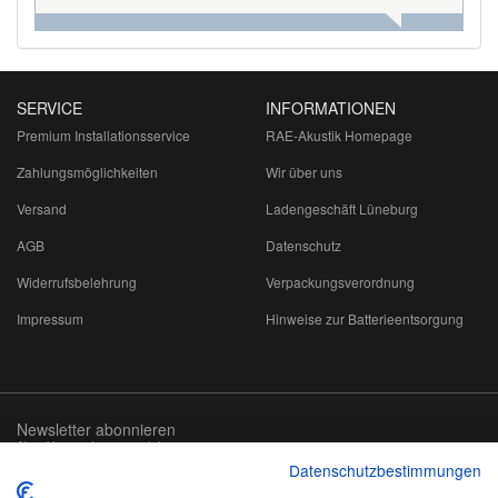
SERVICE
INFORMATIONEN
Premium Installationsservice
RAE-Akustik Homepage
Zahlungsmöglichkeiten
Wir über uns
Versand
Ladengeschäft Lüneburg
AGB
Datenschutz
Widerrufsbelehrung
Verpackungsverordnung
Impressum
Hinweise zur Batterieentsorgung
Newsletter abonnieren
Abmeldung jederzeit möglich
Datenschutzbestimmungen
Email-
abonnieren
Adresse