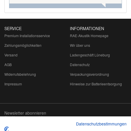
SERVICE
INFORMATIONEN
Premium Installationsservice
RAE-Akustik Homepage
Zahlungsmöglichkeiten
Wir über uns
Versand
Ladengeschäft Lüneburg
AGB
Datenschutz
Widerrufsbelehrung
Verpackungsverordnung
Impressum
Hinweise zur Batterieentsorgung
Newsletter abonnieren
Abmeldung jederzeit möglich
Datenschutzbestimmungen
Email-
abonnieren
Adresse