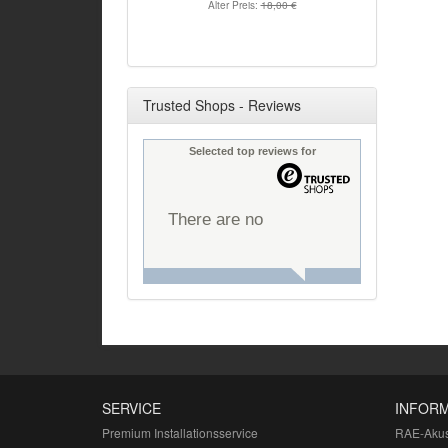
Alter Preis:
18,00 €
Trusted Shops - Reviews
Selected top reviews for
There are no
reviews yet.
SERVICE
INFOR
Premium Installationsservice
RAE-Akus