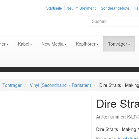
Startseite
Neu im Sortiment!
Sonderangebote
Her
her
Kabel
New Media
Kopfhörer
Tonträger
Tonträger
Vinyl (Secondhand + Raritäten)
Dire Straits - Makin
Dire Str
Artikelnummer:
K-LP-
Dire Straits - Making
Kategorie:
Vinyl (Sec