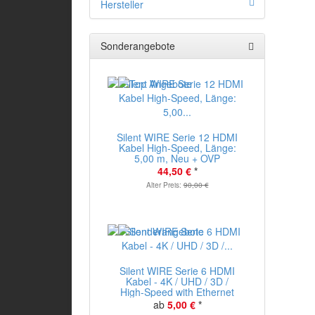
Hersteller
Sonderangebote
Silent WIRE Serie 12 HDMI
Kabel High-Speed, Länge:
5,00 m, Neu + OVP
44,50 €
*
Alter Preis:
90,00 €
Silent WIRE Serie 6 HDMI
Kabel - 4K / UHD / 3D /
High-Speed with Ethernet
ab
5,00 €
*