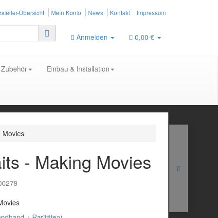
steller-Übersicht
Mein Konto
News
Kontakt
Impressum
Anmelden
0,00 €
Zubehör
Einbau & Installation
g Movies
aits - Making Movies
00279
 Movies
ondhand + Raritäten)