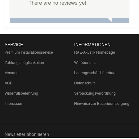
There are no reviews yet.
SERVICE
INFORMATIONEN
Premium Installationsservice
RAE-Akustik Homepage
Zahlungsmöglichkeiten
Wir über uns
Versand
Ladengeschäft Lüneburg
AGB
Datenschutz
Widerrufsbelehrung
Verpackungsverordnung
Impressum
Hinweise zur Batterieentsorgung
Newsletter abonnieren
Abmeldung jederzeit möglich