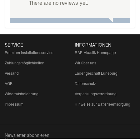
There are no reviews yet.
SERVICE
INFORMATIONEN
Premium Installationsservice
RAE-Akustik Homepage
Zahlungsmöglichkeiten
Wir über uns
Versand
Ladengeschäft Lüneburg
AGB
Datenschutz
Widerrufsbelehrung
Verpackungsverordnung
Impressum
Hinweise zur Batterieentsorgung
Newsletter abonnieren
Abmeldung jederzeit möglich