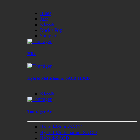
Blues
Jazz
Klassik
Rock / Pop
Sampler
HRx
Hybrid Multichannel SACD, HDCD
Klassik
Tonträger-Art
Hybrid-Mono-SACD
Hybrid-Multichannel-SACD
Hybrid-SACD