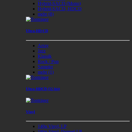
Hybrid-SACD (Mono)
Hybrid-SACD, HDCD
mehr
(8)
Ultra-HD-CD
Array
Jazz
Klassik
Rock / Pop
Sampler
mehr
(1)
Ultra-HDCD (32-bit)
Vinyl
140g Vinyl, LP
180g Vinyl, Doppel-LP