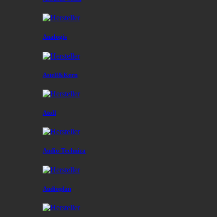
Analogis
Astell&Kern
Atoll
Audio-Technica
Audioplan