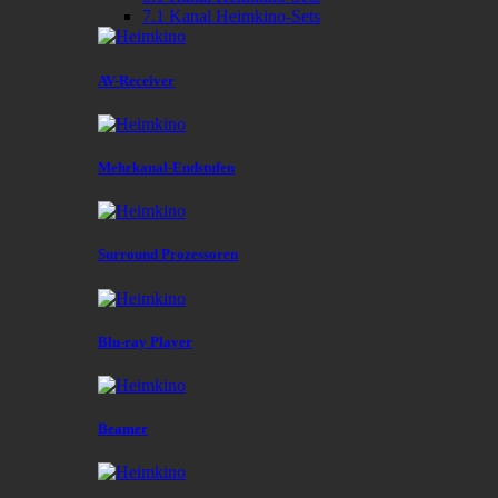
7.1 Kanal Heimkino-Sets
AV-Receiver
Mehrkanal-Endstufen
Surround Prozessoren
Blu-ray Player
Beamer