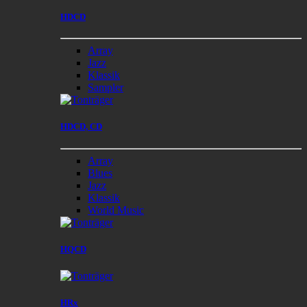
HDCD
Array
Jazz
Klassik
Sampler
HDCD, CD
Array
Blues
Jazz
Klassik
World Music
HQCD
HRx