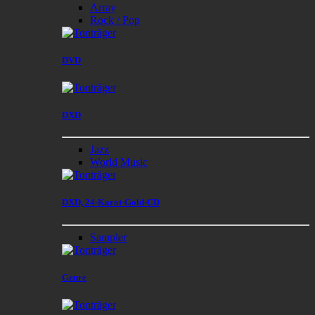
Array
Rock / Pop
DVD
DXD
Jazz
World Music
DXD, 24-Karat-Gold-CD
Sampler
Genre