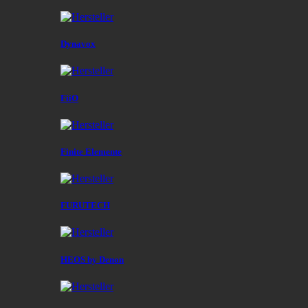
Dynavox
FiiO
Finite Elemente
FURUTECH
HEOS by Denon