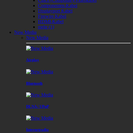
Cinch (Composite)-Videokabel
Componenten-Kabel
Displayport Kabel
Firewire Kabel
HDMI-Kabel
mehr
(1)
New Media
New Media
Airplay
Bluetooth
DLNA / UPnP
Internetradio