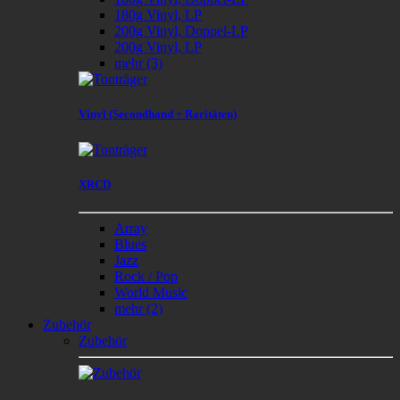
180g Vinyl, LP
200g Vinyl, Doppel-LP
200g Vinyl, LP
mehr
(3)
Vinyl (Secondhand + Raritäten)
XRCD
Array
Blues
Jazz
Rock / Pop
World Music
mehr
(2)
Zubehör
Zubehör