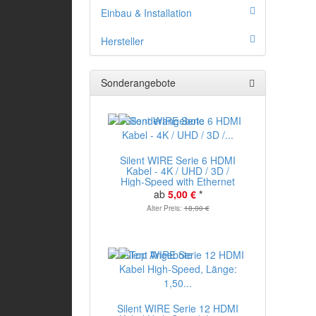
Einbau & Installation
Hersteller
Sonderangebote
Silent WIRE Serie 6 HDMI
Kabel - 4K / UHD / 3D /
High-Speed with Ethernet
ab
5,00 €
*
Alter Preis:
18,00 €
Silent WIRE Serie 12 HDMI