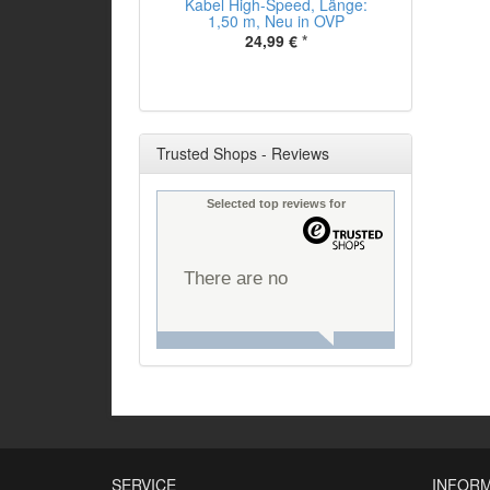
Kabel High-Speed, Länge:
1,50 m, Neu in OVP
24,99 €
*
Trusted Shops - Reviews
Selected top reviews for
There are no
reviews yet.
SERVICE
INFOR