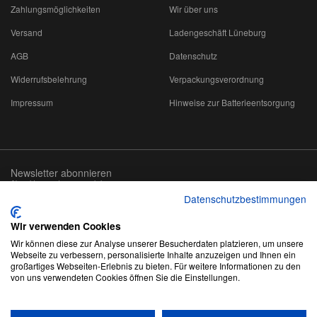
Zahlungsmöglichkeiten
Wir über uns
Versand
Ladengeschäft Lüneburg
AGB
Datenschutz
Widerrufsbelehrung
Verpackungsverordnung
Impressum
Hinweise zur Batterieentsorgung
Newsletter abonnieren
Abmeldung jederzeit möglich
Datenschutzbestimmungen
Email-
abonnieren
Adresse
Wir verwenden Cookies
Wir können diese zur Analyse unserer Besucherdaten platzieren, um unsere
Webseite zu verbessern, personalisierte Inhalte anzuzeigen und Ihnen ein
großartiges Webseiten-Erlebnis zu bieten. Für weitere Informationen zu den
von uns verwendeten Cookies öffnen Sie die Einstellungen.
*
Alle Preise inkl. gesetzlicher USt., zzgl.
Versand