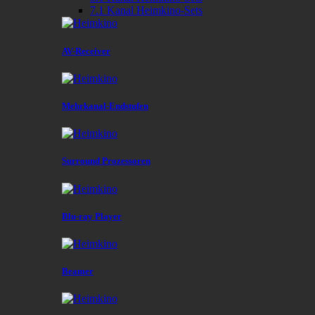
7.1 Kanal Heimkino-Sets
AV-Receiver
Mehrkanal-Endstufen
Surround Prozessoren
Blu-ray Player
Beamer