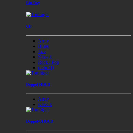
Blu-Ray
CD
Array
Blues
Jazz
Klassik
Rock / Pop
mehr
(1)
Doppel-HDCD
Array
Klassik
Doppel-UHQCD