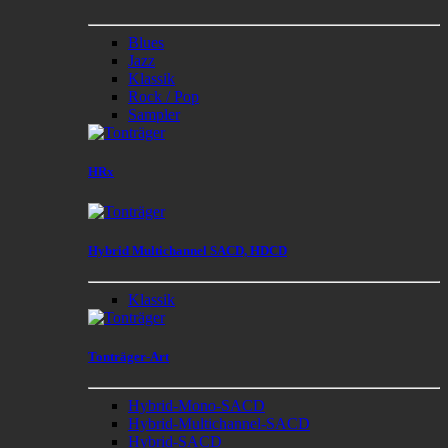
Blues
Jazz
Klassik
Rock / Pop
Sampler
HRx
Hybrid Multichannel SACD, HDCD
Klassik
Tonträger-Art
Hybrid-Mono-SACD
Hybrid-Multichannel-SACD
Hybrid-SACD