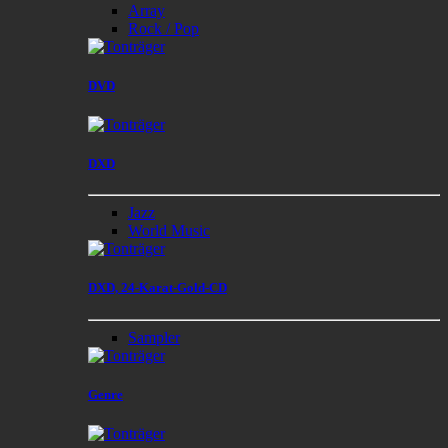
Array
Rock / Pop
DVD
DXD
Jazz
World Music
DXD, 24-Karat-Gold-CD
Sampler
Genre