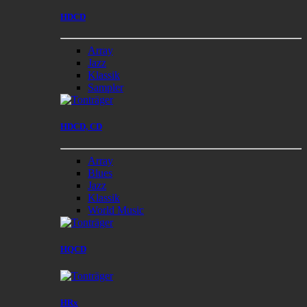
HDCD
Array
Jazz
Klassik
Sampler
HDCD, CD
Array
Blues
Jazz
Klassik
World Music
HQCD
HRx