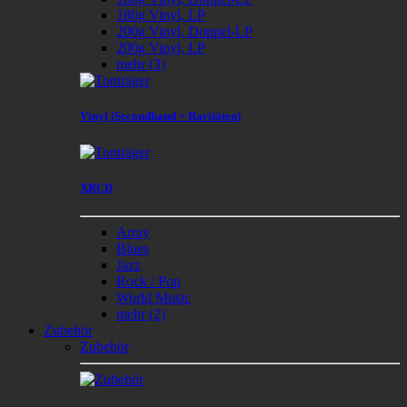
180g Vinyl, LP
200g Vinyl, Doppel-LP
200g Vinyl, LP
mehr
(3)
Vinyl (Secondhand + Raritäten)
XRCD
Array
Blues
Jazz
Rock / Pop
World Music
mehr
(2)
Zubehör
Zubehör