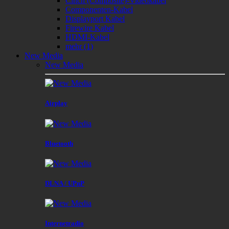
Cinch (Composite)-Videokabel
Componenten-Kabel
Displayport Kabel
Firewire Kabel
HDMI-Kabel
mehr
(1)
New Media
New Media
Airplay
Bluetooth
DLNA / UPnP
Internetradio