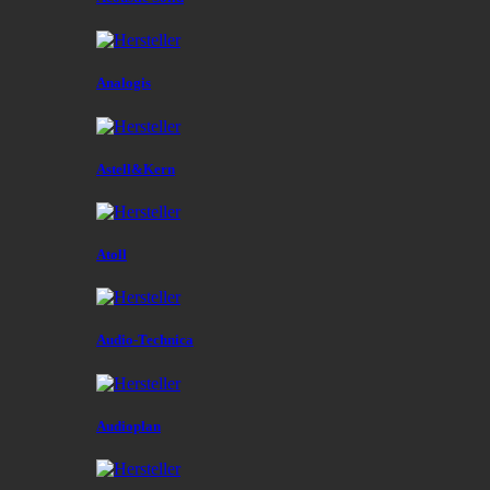
Analogis
Astell&Kern
Atoll
Audio-Technica
Audioplan