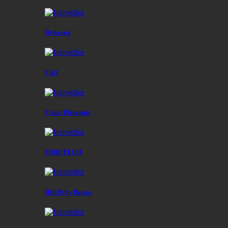
Dynavox
FiiO
Finite Elemente
FURUTECH
HEOS by Denon