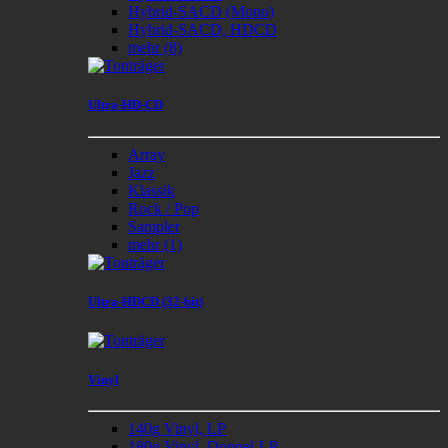
Hybrid-SACD (Mono)
Hybrid-SACD, HDCD
mehr
(8)
Ultra-HD-CD
Array
Jazz
Klassik
Rock / Pop
Sampler
mehr
(1)
Ultra-HDCD (32-bit)
Vinyl
140g Vinyl, LP
180g Vinyl, Doppel-LP