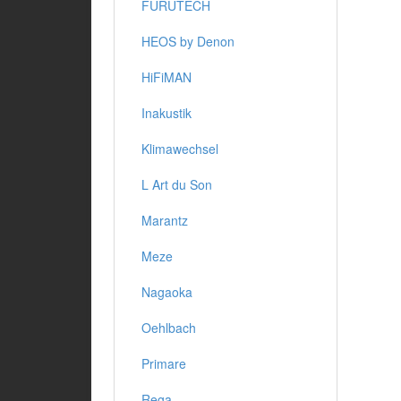
FURUTECH
HEOS by Denon
HiFiMAN
Inakustik
Klimawechsel
L Art du Son
Marantz
Meze
Nagaoka
Oehlbach
Primare
Rega