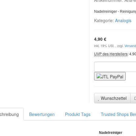
Artikelnummer:
Ana-
Nadelreiniger -
Reinigung
Kategorie:
Analogis
4,90 €
inkl. 19% USt. , zzgl.
Versan
UVP des Herstellers
:
4,9
Wunschzettel
chreibung
Bewertungen
Produkt Tags
Trusted Shops Be
Nadelreiniger