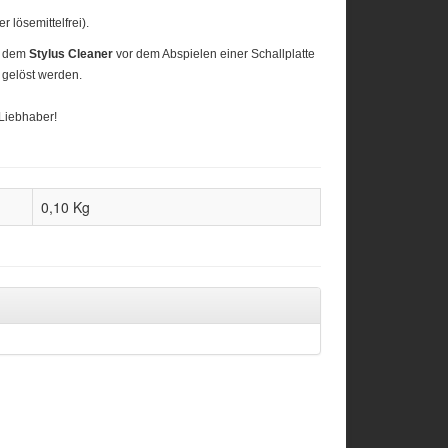
 lösemittelfrei).
it dem
Stylus Cleaner
vor dem Abspielen einer Schallplatte
 gelöst werden.
-Liebhaber!
0,10
Kg