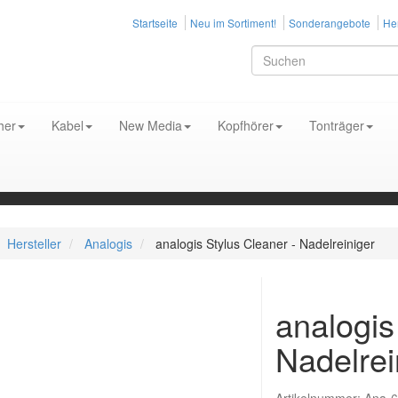
Startseite
Neu im Sortiment!
Sonderangebote
Her
her
Kabel
New Media
Kopfhörer
Tonträger
Hersteller
Analogis
analogis Stylus Cleaner - Nadelreiniger
analogis
Nadelrei