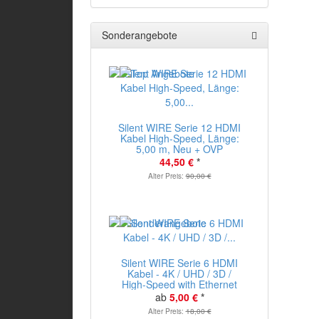
Sonderangebote
Silent WIRE Serie 12 HDMI
Kabel High-Speed, Länge:
5,00 m, Neu + OVP
44,50 €
*
Alter Preis:
90,00 €
Silent WIRE Serie 6 HDMI
Kabel - 4K / UHD / 3D /
High-Speed with Ethernet
ab
5,00 €
*
Alter Preis:
18,00 €