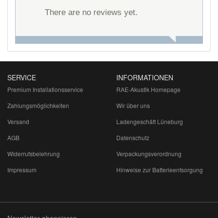
There are no reviews yet.
SERVICE
INFORMATIONEN
Premium Installationsservice
RAE-Akustik Homepage
Zahlungsmöglichkeiten
Wir über uns
Versand
Ladengeschäft Lüneburg
AGB
Datenschutz
Widerrufsbelehrung
Verpackungsverordnung
Impressum
Hinweise zur Batterieentsorgung
Newsletter abonnieren