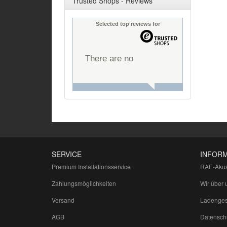
Trusted Shops - Reviews
Selected top reviews for
There are no
reviews yet.
SERVICE
INFOR
Premium Installationsservice
RAE-Akus
Zahlungsmöglichkeiten
Wir über 
Versand
Ladenges
AGB
Datensch