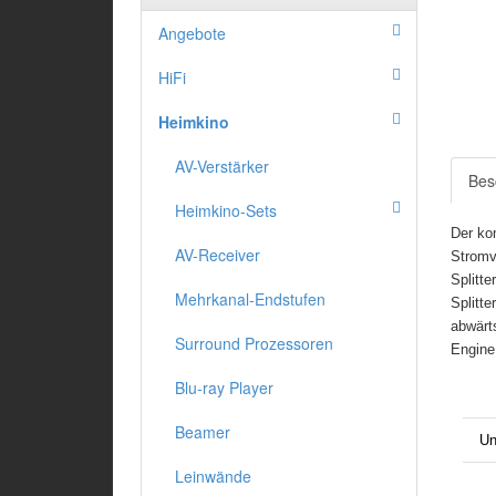
Angebote
HiFi
Heimkino
AV-Verstärker
Bes
Heimkino-Sets
Der ko
AV-Receiver
Stromv
Splitte
Mehrkanal-Endstufen
Splitt
abwärt
Surround Prozessoren
Engine
Blu-ray Player
Beamer
Un
Leinwände