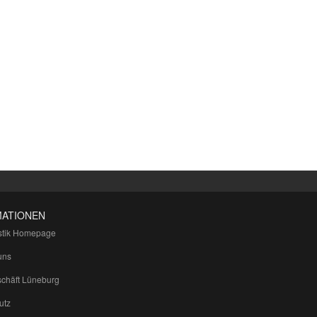
MATIONEN
tik Homepage
uns
chäft Lüneburg
utz