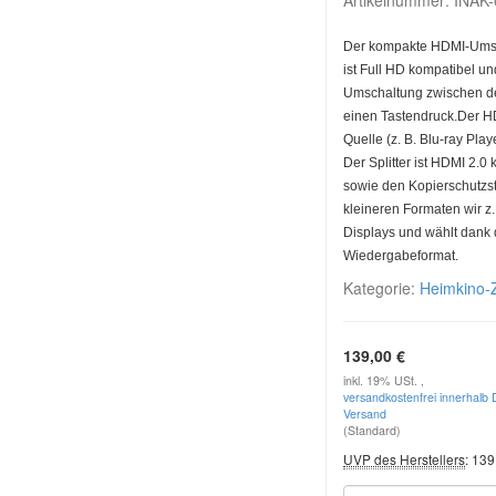
Artikelnummer:
INAK
Der kompakte HDMI-Umsch
ist Full HD kompatibel u
Umschaltung zwischen de
einen Tastendruck.Der HDM
Quelle (z. B. Blu-ray Pla
Der Splitter ist HDMI 2.0
sowie den Kopierschutzs
kleineren Formaten wir z
Displays und wählt dank
Wiedergabeformat.
Kategorie:
Heimkino-
139,00 €
inkl. 19% USt. ,
versandkostenfrei innerhalb 
Versand
(Standard)
UVP des Herstellers
:
139