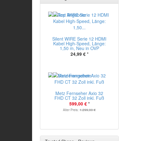
Silent WIRE Serie 12 HDMI
Kabel High-Speed, Länge:
1,50 m, Neu in OVP
24,99 €
*
Metz Fernseher Axio 32
FHD CT 32 Zoll inkl. Fuß
599,00 €
*
Alter Preis:
1.299,00 €