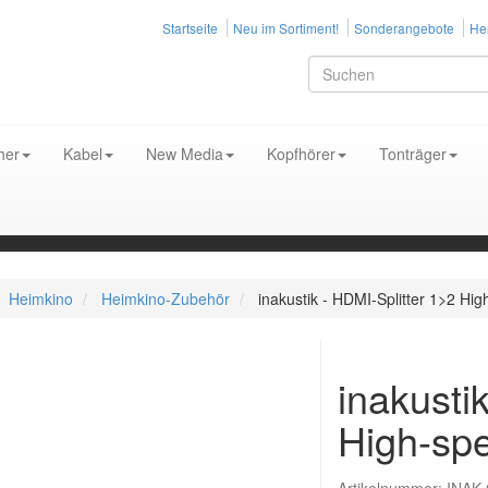
Startseite
Neu im Sortiment!
Sonderangebote
Her
her
Kabel
New Media
Kopfhörer
Tonträger
Heimkino
Heimkino-Zubehör
inakustik - HDMI-Splitter 1>2 Hi
inakusti
High-sp