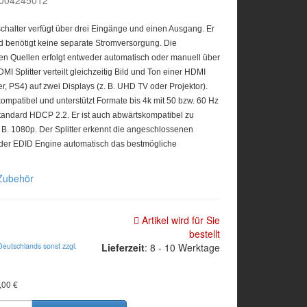
-004245012
alter verfügt über drei Eingänge und einen Ausgang. Er
nd benötigt keine separate Stromversorgung. Die
n Quellen erfolgt entweder automatisch oder manuell über
I Splitter verteilt gleichzeitig Bild und Ton einer HDMI
yer, PS4) auf zwei Displays (z. B. UHD TV oder Projektor).
 kompatibel und unterstützt Formate bis 4k mit 50 bzw. 60 Hz
tandard HDCP 2.2. Er ist auch abwärtskompatibel zu
. B. 1080p. Der Splitter erkennt die angeschlossenen
 der EDID Engine automatisch das bestmögliche
Zubehör
Artikel wird für Sie
bestellt
Deutschlands sonst zzgl.
Lieferzeit
: 8 - 10 Werktage
,00 €