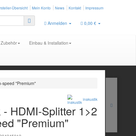
steller-Übersicht
Mein Konto
News
Kontakt
Impressum
Anmelden
0,00 €
Zubehör
Einbau & Installation
gh-speed "Premium"
inakustik
k - HDMI-Splitter 1>2
eed "Premium"