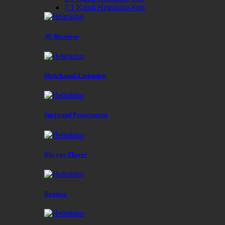
7.1 Kanal Heimkino-Sets
AV-Receiver
Mehrkanal-Endstufen
Surround Prozessoren
Blu-ray Player
Beamer