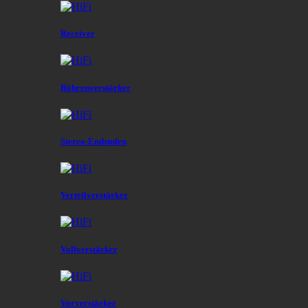
Receiver
Röhrenverstärker
Stereo-Endstufen
Verteilverstärker
Vollverstärker
Vorverstärker