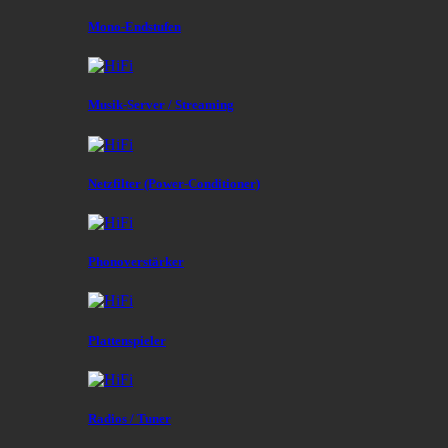
Mono-Endstufen
Musik-Server / Streaming
Netzfilter (Power-Conditioner)
Phonoverstärker
Plattenspieler
Radios / Tuner