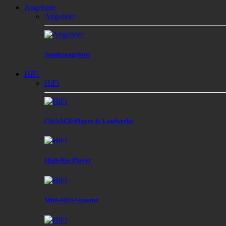
Angebote
Angebote
Sonderangebote
HiFi
HiFi
CD/SACD-Player & Laufwerke
High-Res Player
Mini-HiFi-Systeme